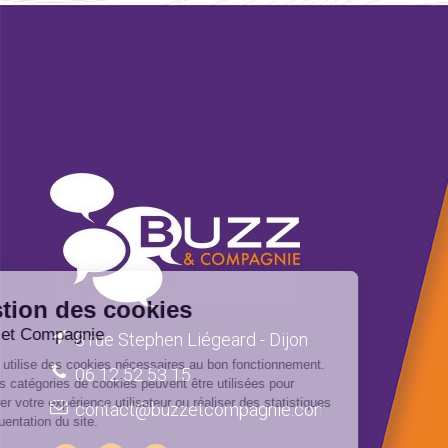
Gestion des cookies
Buzz et Compagnie
8 rue Stephen Liégeard - Dijon
Ce site utilise des cookies nécessaires au bon fonctionnement.
06 12 52 53 15
D’autres catégories de cookies peuvent être utilisées pour
améliorer votre expérience utilisateur ou réaliser des statistiques
contact@buzzetcompagnie.com
de fréquentation du site.