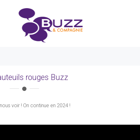
auteuils rouges Buzz
nous voir ! On continue en 2024 !