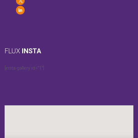
FLUX
INSTA
[insta-gallery id="1"]