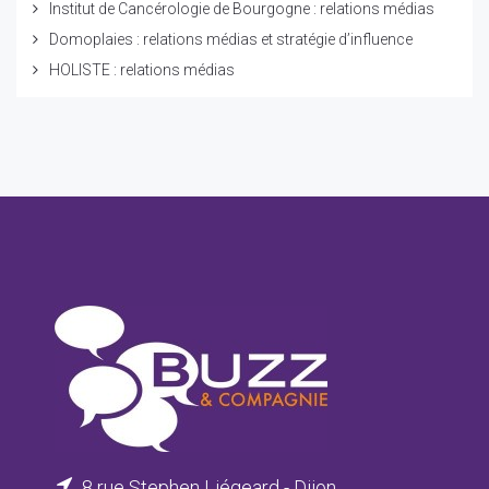
Institut de Cancérologie de Bourgogne : relations médias
Domoplaies : relations médias et stratégie d’influence
HOLISTE : relations médias
8 rue Stephen Liégeard - Dijon