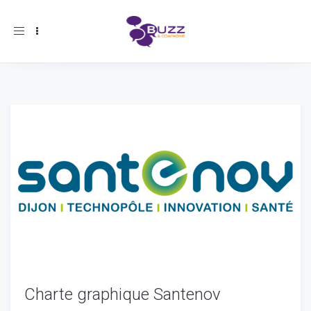
Toggle
navigation
Charte graphique Santenov