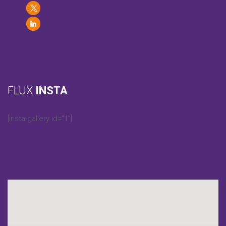
FLUX
INSTA
[insta-gallery id="1"]